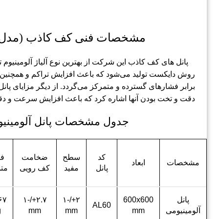
مشخصات فنی کف کاذب (مدل AL60)
پانل های کف کاذب این شرکت از بهترین نوع آلیاژ آلومینیوم تو
روش دایکست تولید می‌شود که باعث افزایش تراکم و همچنین ا
برابر فشارهای گسترده و متمرکز می‌گردد. از دیگر مزایای پانل
دقت و تخت بودن آنها اشاره کرد که باعث افزایش سرعت و د
جدول مشخصات پانل آلومینیو
کد
سطح
ضخامت
فش
مشخصات
ابعاد
پانل
مفید
کف رویی
مت
پانل
600x600
۲+/-۱
۲.۷+/-۱
۶۷
AL60
آلومینیومی
mm
mm
mm
g