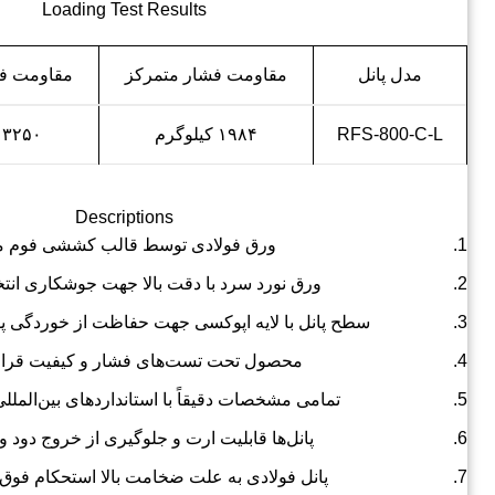
Loading Test Results
مدل پانل
مقاومت فشار متمرکز
مقاومت ف
RFS-800-C-L
۱۹۸۴ کیلوگرم
۳۲۵۰ کیلوگرم
Descriptions
ورق فولادی توسط قالب کششی فوم می
ورق نورد سرد با دقت بالا جهت جوشکاری انت
سطح پانل با لایه اپوکسی جهت حفاظت از خوردگی پ
محصول تحت تست‌های فشار و کیفیت قرار 
تمامی مشخصات دقیقاً با استانداردهای بین‌المل
پانل‌ها قابلیت ارت و جلوگیری از خروج دود و 
پانل فولادی به علت ضخامت بالا استحکام فوق‌ال