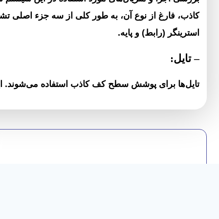
کاذب، فارغ از نوع آن، به طور کلی از سه جزء اصلی تشک
استرینگر (رابط) و پایه.
–
تایل‌
:
تایل‌ها برای پوشش سطح کف کاذب استفاده می‌شوند. این ت
مختلفی مانند فلز، چوب، یا مواد مرکب ساخته شوند. هر نو
خاص خود را بگذراند تا از کیفیت و دوام آن اطمینان حاص
می‌تواند به زیبایی و عملکرد کف کاذب کمک کند.
بهترین رویه ها، رویه های HPL 
گالری
و قیمت مناسب اس
تحمل فشار و رفت و آمد های مداوم دارند.
این کفپوش ها ضد حریق بوده و هرگز بوی بد و یا گاز سم