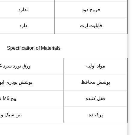
خروج دود
ندارد
قابلیت ارت
دارد
Specification of Materials
مواد اولیه
ورق نورد سرد ST14 و ST16
پوشش محافظ
پوشش پودری اپو
قفل کننده
پیچ M6 فولادی
پرکننده
بتن سبک و