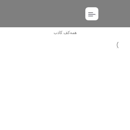
همه
کف کاذب