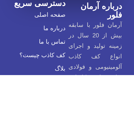
دسترسی سریع
درباره آرمان
فلور
صفحه اصلی
آرمان فلور با سابقه
درباره ما
بیش از 20 سال در
تماس با ما
زمینه تولید و اجرای
کف کاذب چیست؟
انواع کف کاذب
آلومینیومی و فولادی
بلاگ
توانسته است کارنامه
موفقی از خود به جا
بگذارد
09125840953